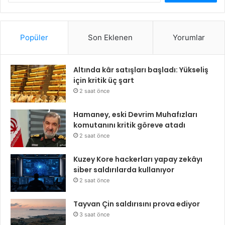
Popüler
Son Eklenen
Yorumlar
Altında kâr satışları başladı: Yükseliş
için kritik üç şart
2 saat önce
Hamaney, eski Devrim Muhafızları
komutanını kritik göreve atadı
2 saat önce
Kuzey Kore hackerları yapay zekâyı
siber saldırılarda kullanıyor
2 saat önce
Tayvan Çin saldırısını prova ediyor
3 saat önce