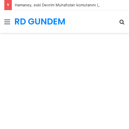
Hamaney, eski Devrim Muhafızları komutanını kritik göreve atadı
RD GUNDEM
Menü
A
y
...