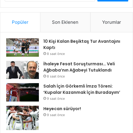
Popüler
Son Eklenen
Yorumlar
10 Kişi Kalan Beşiktaş Tur Avantajını
Kaptı
8 saat önce
İhaleye Fesat Soruşturması… Veli
Ağbaba’nın Ağabeyi Tutuklandı
8 saat önce
Salah İçin Görkemli İmza Töreni:
‘Kupalar Kazanmak İçin Buradayım’
9 saat önce
Heyecan sürüyor!
9 saat önce