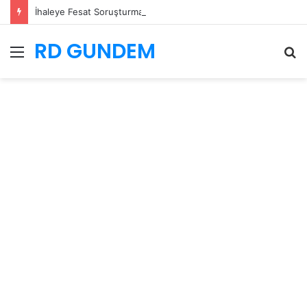
İhaleye Fesat Soruşturması… Veli Ağbaba’nın Ağabeyi Tutuklandı
RD GUNDEM
Menü
A
y
...