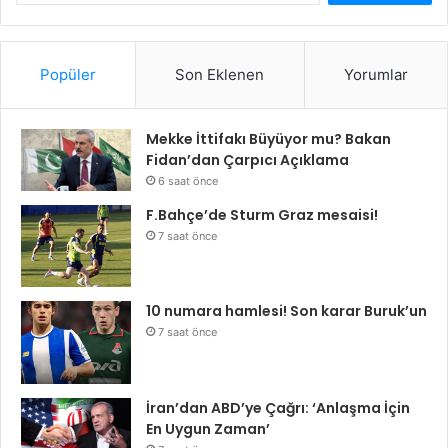
Popüler
Son Eklenen
Yorumlar
Mekke İttifakı Büyüyor mu? Bakan
Fidan’dan Çarpıcı Açıklama
6 saat önce
F.Bahçe’de Sturm Graz mesaisi!
7 saat önce
10 numara hamlesi! Son karar Buruk’un
7 saat önce
İran’dan ABD’ye Çağrı: ‘Anlaşma İçin
En Uygun Zaman’