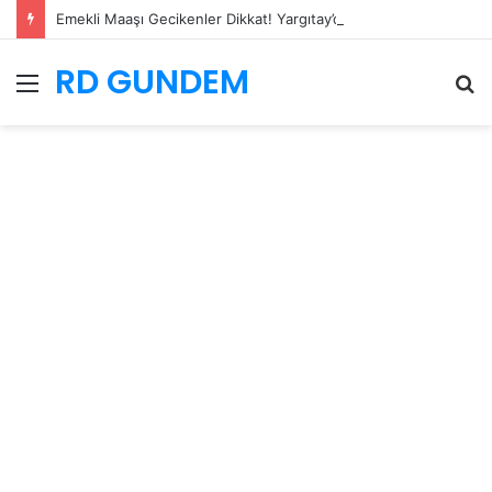
Emekli Maaşı Gecikenler Dikkat! Yargıtay’dan Faiz İçin Kritik Karar
RD GUNDEM
Menü
A
y
...