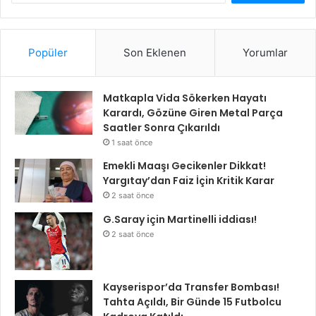
Popüler
Son Eklenen
Yorumlar
Matkapla Vida Sökerken Hayatı
Karardı, Gözüne Giren Metal Parça
Saatler Sonra Çıkarıldı
1 saat önce
Emekli Maaşı Gecikenler Dikkat!
Yargıtay’dan Faiz İçin Kritik Karar
2 saat önce
G.Saray için Martinelli iddiası!
2 saat önce
Kayserispor’da Transfer Bombası!
Tahta Açıldı, Bir Günde 15 Futbolcu