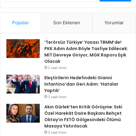
Popüler
Son Eklenen
Yorumlar
‘Terörsüz Türkiye’ Yasası TBMM’de!
PKK Adım Adım Böyle Tasfiye Edilecek:
MİT Devreye Giriyor, MGK Raporu Eşik
Olacak
2 saat önce
Eleştirilerin Hedefindeki Gianni
Infantino’dan Geri Adım: ‘Hatalar
Yaptık’
3 saat önce
Akın Gürlek’ten Kritik Görüşme: Eski
Özel Harekât Daire Başkanı Behçet
Oktay’ın FETÖ Gölgesindeki Ölümü
Masaya Yatırılacak
3 saat önce