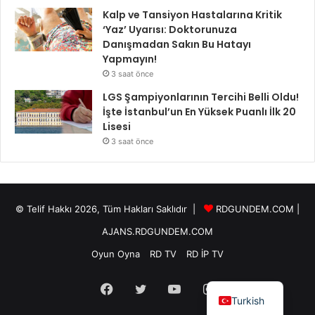
Kalp ve Tansiyon Hastalarına Kritik
‘Yaz’ Uyarısı: Doktorunuza
Danışmadan Sakın Bu Hatayı
Yapmayın!
3 saat önce
LGS Şampiyonlarının Tercihi Belli Oldu!
İşte İstanbul’un En Yüksek Puanlı İlk 20
Lisesi
3 saat önce
© Telif Hakkı 2026, Tüm Hakları Saklıdır |
RDGUNDEM.COM
|
AJANS.RDGUNDEM.COM
Oyun Oyna
RD TV
RD İP TV
Facebook
Twitter
YouTube
Instagram
Turkish