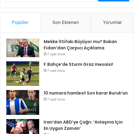
Popüler
Son Eklenen
Yorumlar
Mekke İttifakı Büyüyor mu? Bakan
Fidan’dan Çarpıcı Açıklama
7 saat önce
F.Bahçe’de Sturm Graz mesaisi!
7 saat önce
10 numara hamlesi! Son karar Buruk’un
7 saat önce
İran’dan ABD’ye Çağrı: ‘Anlaşma İçin
En Uygun Zaman’