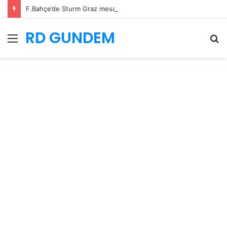
F.Bahçe’de Sturm Graz mesaisi!
RD GUNDEM
Menü
A
y
...