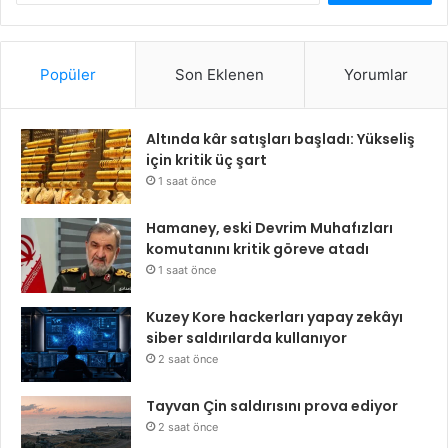
Popüler
Son Eklenen
Yorumlar
Altında kâr satışları başladı: Yükseliş
için kritik üç şart
1 saat önce
Hamaney, eski Devrim Muhafızları
komutanını kritik göreve atadı
1 saat önce
Kuzey Kore hackerları yapay zekâyı
siber saldırılarda kullanıyor
2 saat önce
Tayvan Çin saldırısını prova ediyor
2 saat önce