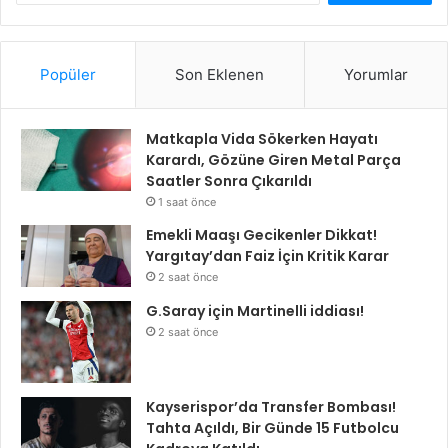
Popüler
Son Eklenen
Yorumlar
Matkapla Vida Sökerken Hayatı
Karardı, Gözüne Giren Metal Parça
Saatler Sonra Çıkarıldı
1 saat önce
Emekli Maaşı Gecikenler Dikkat!
Yargıtay’dan Faiz İçin Kritik Karar
2 saat önce
G.Saray için Martinelli iddiası!
2 saat önce
Kayserispor’da Transfer Bombası!
Tahta Açıldı, Bir Günde 15 Futbolcu