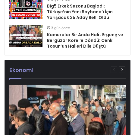
Big5 Erkek Sezonu Başladı:
Türkiye’nin Yeni Boyband’i İçin
Yarışacak 25 Aday Belli Oldu
3 gün önce
Kameralar Bir Anda Halit Ergenç ve
Bergüzar Korel’e Döndü: Cenk
Tosun’un Halleri Dile Düştü
Ekonomi
Önceki
Sonrak
sayfa
sayfa