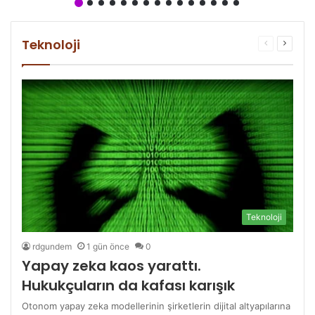
Teknoloji
Önceki
Sonrak
sayfa
sayfa
Teknoloji
rdgundem
1 gün önce
0
Yapay zeka kaos yarattı.
Hukukçuların da kafası karışık
Otonom yapay zeka modellerinin şirketlerin dijital altyapılarına