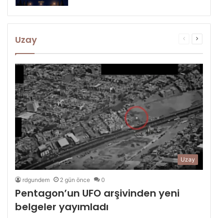
Uzay
Önceki
Sonrak
sayfa
sayfa
Uzay
rdgundem
2 gün önce
0
Pentagon’un UFO arşivinden yeni
belgeler yayımladı