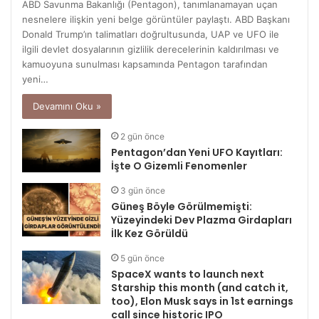
ABD Savunma Bakanlığı (Pentagon), tanımlanamayan uçan
nesnelere ilişkin yeni belge görüntüler paylaştı. ABD Başkanı
Donald Trump’ın talimatları doğrultusunda, UAP ve UFO ile
ilgili devlet dosyalarının gizlilik derecelerinin kaldırılması ve
kamuoyuna sunulması kapsamında Pentagon tarafından
yeni…
Devamını Oku »
2 gün önce
Pentagon’dan Yeni UFO Kayıtları:
İşte O Gizemli Fenomenler
3 gün önce
Güneş Böyle Görülmemişti:
Yüzeyindeki Dev Plazma Girdapları
İlk Kez Görüldü
5 gün önce
SpaceX wants to launch next
Starship this month (and catch it,
too), Elon Musk says in 1st earnings
call since historic IPO