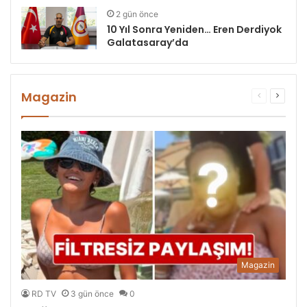
2 gün önce
10 Yıl Sonra Yeniden… Eren Derdiyok
Galatasaray’da
Magazin
Önceki
Sonrak
sayfa
sayfa
Magazin
RD TV
3 gün önce
0