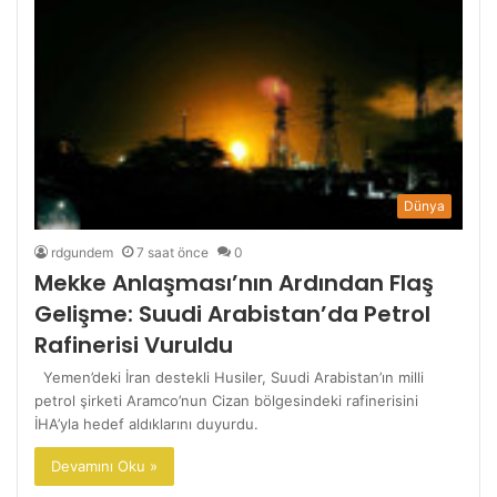
Dünya
rdgundem
7 saat önce
0
Mekke Anlaşması’nın Ardından Flaş
Gelişme: Suudi Arabistan’da Petrol
Rafinerisi Vuruldu
Yemen’deki İran destekli Husiler, Suudi Arabistan’ın milli
petrol şirketi Aramco’nun Cizan bölgesindeki rafinerisini
İHA’yla hedef aldıklarını duyurdu.
Devamını Oku »