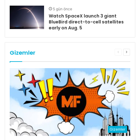
5 gün önce
Watch SpaceX launch 3 giant
BlueBird direct-to-cell satellites
early on Aug. 5
Gizemler
Önceki
Sonrak
sayfa
sayfa
Gizemler