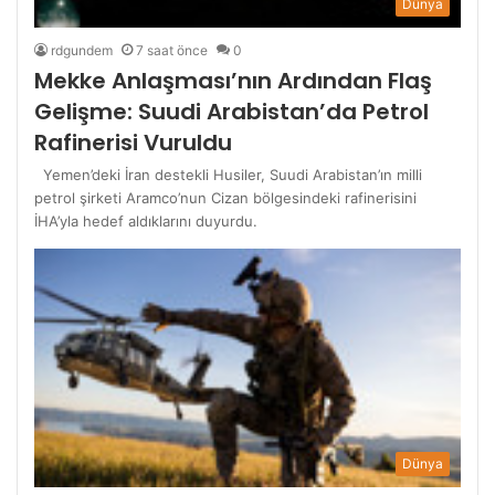
Dünya
rdgundem
7 saat önce
0
Mekke Anlaşması’nın Ardından Flaş
Gelişme: Suudi Arabistan’da Petrol
Rafinerisi Vuruldu
Yemen’deki İran destekli Husiler, Suudi Arabistan’ın milli
petrol şirketi Aramco’nun Cizan bölgesindeki rafinerisini
İHA’yla hedef aldıklarını duyurdu.
Dünya