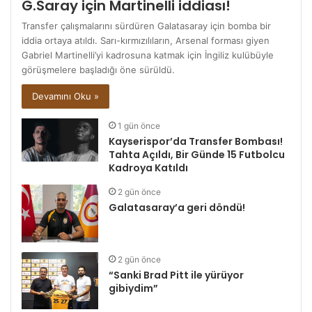
G.Saray için Martinelli iddiası!
Transfer çalışmalarını sürdüren Galatasaray için bomba bir
iddia ortaya atıldı. Sarı-kırmızılıların, Arsenal forması giyen
Gabriel Martinelli’yi kadrosuna katmak için İngiliz kulübüyle
görüşmelere başladığı öne sürüldü.
Devamını Oku »
1 gün önce
Kayserispor’da Transfer Bombası!
Tahta Açıldı, Bir Günde 15 Futbolcu
Kadroya Katıldı
2 gün önce
Galatasaray’a geri döndü!
2 gün önce
“Sanki Brad Pitt ile yürüyor
gibiydim”