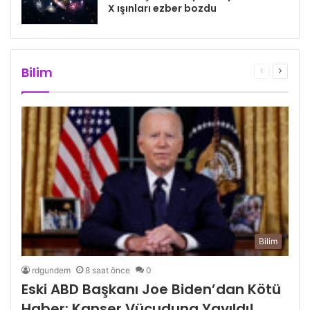
X ışınları ezber bozdu
Bilim
Önceki
Sonrak
sayfa
sayfa
Bilim
rdgundem
8 saat önce
0
Eski ABD Başkanı Joe Biden’dan Kötü
Haber: Kanser Vücuduna Yayıldı!