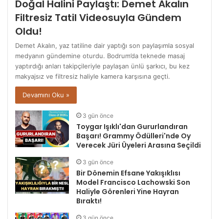
Doğal Halini Paylaştı: Demet Akalın
Filtresiz Tatil Videosuyla Gündem
Oldu!
Demet Akalın, yaz tatiline dair yaptığı son paylaşımla sosyal
medyanın gündemine oturdu. Bodrum’da teknede masaj
yaptırdığı anları takipçileriyle paylaşan ünlü şarkıcı, bu kez
makyajsız ve filtresiz haliyle kamera karşısına geçti.
Devamını Oku »
3 gün önce
Toygar Işıklı'dan Gururlandıran
Başarı! Grammy Ödülleri'nde Oy
Verecek Jüri Üyeleri Arasına Seçildi
3 gün önce
Bir Dönemin Efsane Yakışıklısı
Model Francisco Lachowski Son
Haliyle Görenleri Yine Hayran
Bıraktı!
3 gün önce