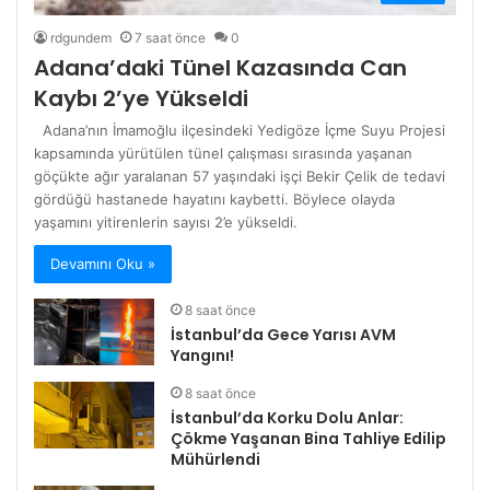
rdgundem
7 saat önce
0
Adana’daki Tünel Kazasında Can
Kaybı 2’ye Yükseldi
Adana’nın İmamoğlu ilçesindeki Yedigöze İçme Suyu Projesi
kapsamında yürütülen tünel çalışması sırasında yaşanan
göçükte ağır yaralanan 57 yaşındaki işçi Bekir Çelik de tedavi
gördüğü hastanede hayatını kaybetti. Böylece olayda
yaşamını yitirenlerin sayısı 2’e yükseldi.
Devamını Oku »
8 saat önce
İstanbul’da Gece Yarısı AVM
Yangını!
8 saat önce
İstanbul’da Korku Dolu Anlar:
Çökme Yaşanan Bina Tahliye Edilip
Mühürlendi