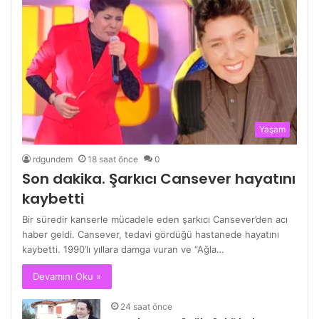
Yaşam
rdgundem
18 saat önce
0
Son dakika. Şarkıcı Cansever hayatını
kaybetti
Bir süredir kanserle mücadele eden şarkıcı Cansever’den acı
haber geldi. Cansever, tedavi gördüğü hastanede hayatını
kaybetti. 1990’lı yıllara damga vuran ve “Ağla…
Devamını Oku »
24 saat önce