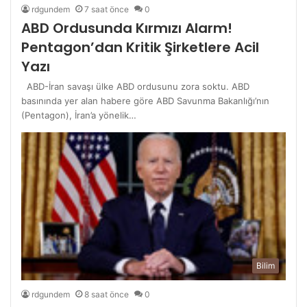
rdgundem
7 saat önce
0
ABD Ordusunda Kırmızı Alarm!
Pentagon’dan Kritik Şirketlere Acil
Yazı
ABD-İran savaşı ülke ABD ordusunu zora soktu. ABD
basınında yer alan habere göre ABD Savunma Bakanlığı’nın
(Pentagon), İran’a yönelik…
Bilim
rdgundem
8 saat önce
0