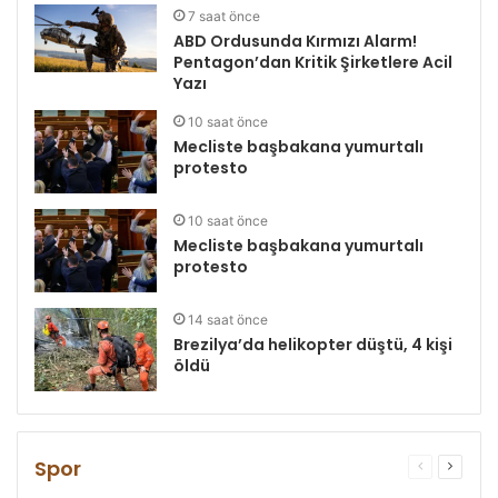
7 saat önce
ABD Ordusunda Kırmızı Alarm!
Pentagon’dan Kritik Şirketlere Acil
Yazı
10 saat önce
Mecliste başbakana yumurtalı
protesto
10 saat önce
Mecliste başbakana yumurtalı
protesto
14 saat önce
Brezilya’da helikopter düştü, 4 kişi
öldü
Spor
Önceki
Sonrak
sayfa
sayfa