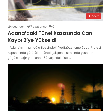
Gündem
rdgundem
7 saat önce
0
Adana’daki Tünel Kazasında Can
Kaybı 2’ye Yükseldi
Adana’nın İmamoğlu ilçesindeki Yedigöze İçme Suyu Projesi
kapsamında yürütülen tünel çalışması sırasında yaşanan
göçükte ağır yaralanan 57 yaşındaki işçi…