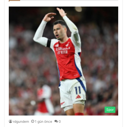
Spor
rdgundem
1 gün önce
0