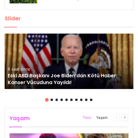
Slider
8 saat önce
Eski ABD Başkanı Joe Biden’dan Kötü Haber:
Kanser Vücuduna Yayıldı!
Yaşam
Önceki
Sonrak
Tünü
Yaşam
sayfa
sayfa