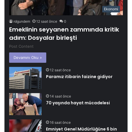
Ekonomi
rdgundem
12 saat önce
0
Emeklinin seyyanen zammında kritik
adım: Dosyalar birleşti
Post Content
Devamını Oku »
12 saat önce
Paramız itibarin faizine gidiyor
14 saat önce
70 yaşında hayat mücadelesi
16 saat önce
Emniyet Genel Müdürlüğüne 6 bin