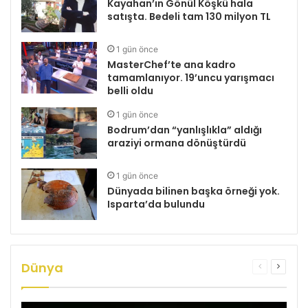
Kayahan’ın Gönül Köşkü hala
satışta. Bedeli tam 130 milyon TL
1 gün önce
MasterChef’te ana kadro
tamamlanıyor. 19’uncu yarışmacı
belli oldu
1 gün önce
Bodrum’dan “yanlışlıkla” aldığı
araziyi ormana dönüştürdü
1 gün önce
Dünyada bilinen başka örneği yok.
Isparta’da bulundu
Dünya
Önceki
Sonrak
sayfa
sayfa